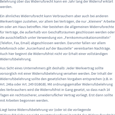
Belehrung über das Widerrufsrecht kann ein Jahr lang der Widerruf erklärt
werden.
Ein ähnliches Widerrufsrecht kann Verbrauchern aber auch bei anderen
Werkverträgen zustehen, vor allem bei Verträgen, die nur „kleinere“ Arbeit
im oder am Haus betreffen. Hier bestehen die allgemeinen Widerrufsrechte
für Verträge, die außerhalb von Geschäftsräumen geschlossen werden oder
die ausschließlich unter Verwendung von „Fernkommunikationsmitteln“
(Telefon, Fax, Email) abgeschlossen werden. Darunter fallen vor allem
telefonisch oder „kurzerhand auf der Baustelle“ vereinbarten Nachträge.
Auch hier beginnt die Widerrufsfrist nicht vor Erhalt einer vollständigen
Widerrufsbelehrung.
Aus Sicht eines Unternehmers gilt deshalb: Jeder Werkvertrag sollte
vorsorglich mit einer Widerrufsbelehrung versehen werden. Der Inhalt der
Widerrufsbelehrung sollte den gesetzlichen Vorgaben entsprechen (z.B. in
Art. 246a oder Art. 249 EGBGB). Mit ordnungsgemäßer Widerrufsbelehrung
des Verbrauchers wird die Widerrufsfrist in Gang gesetzt, so dass nach 14
Tagen ein rechtssicherer, unwiderruflicher Vertrag vorliegt. Erst dann sollte
mit Arbeiten begonnen werden.
Liegt keine Widerrufsbelehrung vor (oder ist die vorliegende
Widerrufsbelehrung nicht gesetzteskonform) besteht das Widerrufsrecht bi