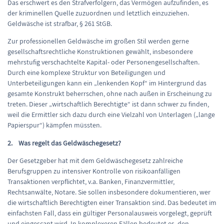
Das erschwert es den Strafverfolgern, das Vermögen aufzufinden, es
der kriminellen Quelle zuzuordnen und letztlich einzuziehen.
Geldwäsche ist strafbar, § 261 StGB.
Zur professionellen Geldwäsche im großen Stil werden gerne
gesellschaftsrechtliche Konstruktionen gewählt, insbesondere
mehrstufig verschachtelte Kapital- oder Personengesellschaften.
Durch eine komplexe Struktur von Beteiligungen und
Unterbeteiligungen kann ein „lenkenden Kopf“ im Hintergrund das
gesamte Konstrukt beherrschen, ohne nach außen in Erscheinung zu
treten. Dieser „wirtschaftlich Berechtigte“ ist dann schwer zu finden,
weil die Ermittler sich dazu durch eine Vielzahl von Unterlagen („lange
Papierspur“) kämpfen müssten.
2. Was regelt das Geldwäschegesetz?
Der Gesetzgeber hat mit dem Geldwäschegesetz zahlreiche
Berufsgruppen zu intensiver Kontrolle von risikoanfälligen
Transaktionen verpflichtet, v.a. Banken, Finanzvermittler,
Rechtsanwälte, Notare. Sie sollen insbesondere dokumentieren, wer
die wirtschaftlich Berechtigten einer Transaktion sind. Das bedeutet im
einfachsten Fall, dass ein gültiger Personalausweis vorgelegt, geprüft
und eingescant wird. In komplexeren Fällen bedeutet es, den