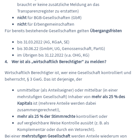
braucht er keine zusätzliche Meldung an das
Transparenzregister zu erstatten)
nicht
für BGB-Gesellschaften (GbR)
nicht
für Erbengemeinschaften
Für bereits bestehende Gesellschaften gelten
Übergangsfristen
bis 31.03.2022 (AG, KGaA, SE)
bis 30.06.22 (GmbH, UG, Genossenschaft, PartG)
im Übrigen bis 31.12.2022 (v.a. OHG, KG)
4. Wer ist als „wirtschaftlich Berechtigter“ zu melden?
Wirtschaftlich Berechtigter ist, wer eine Gesellschaft kontrolliert und
beherrscht, § 3 GwG. Das ist derjenige, der
unmittelbar (als Anteilseigner) oder mittelbar (in einer
mehrstufigen Gesellschaft) Inhaber von
mehr als 25 % des
Kapitals
ist (mehrere Anteile werden dabei
zusammengerechnet!),
mehr als 25 % der Stimmrechte
kontrolliert oder
auf vergleichbare Weise Kontrolle ausübt (z. B. als
Komplementär oder durch ein Vetorecht).
Bei einer
mehrstufigen Gesellschaft
werden Anteile wiederum von