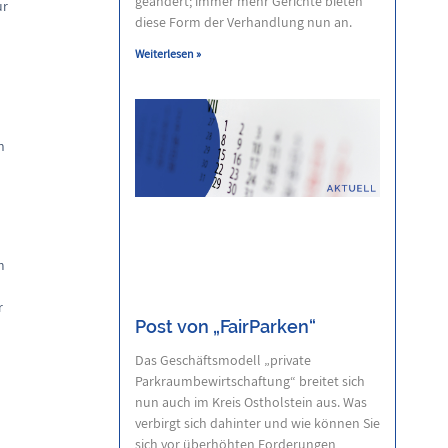
geändert; immer mehr Gerichte bieten
ur
diese Form der Verhandlung nun an.
Weiterlesen »
h
m
r
Post von „FairParken“
Das Geschäftsmodell „private
Parkraumbewirtschaftung“ breitet sich
nun auch im Kreis Ostholstein aus. Was
verbirgt sich dahinter und wie können Sie
sich vor überhöhten Forderungen