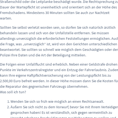
Straßenschild oder die Leitplanke beschädigt wurde. Die Rechtsprechung z
Dauer der Wartepflicht ist uneinheitlich und orientiert sich an der Höhe des
Fremdschadens. Mindestens 30 Minuten sollten Sie auch zur Nachtzeit
warten.
Sollten Sie selbst verletzt worden sein, so dürfen Sie sich natürlich ärztlich
behandeln lassen und sich von der Unfallstelle entfernen. Sie müssen
allerdings unverzüglich die erforderlichen Feststellungen ermöglichen. Auc
die Frage, was „unverzüglich“ ist, wird von den Gerichten unterschiedlichen
beantwortet. Sie sollten so schnell wie möglich dem Geschädigten oder der
Polizei Ihre Daten und die Art der Beteiligung mitteilen.
Die Folgen einer Unfallflucht sind erheblich. Neben einer Geldstrafe drohen
Punkte im Verkehrszentralregister und ein Entzug der Fahrerlaubnis. Zude
kann Ihre eigene Haftpflichtversicherung von der Leistungspflicht bis zu
2.500,00 Euro befreit werden. In dieser Höhe müssen dann Sie die Kosten fü
die Reparatur des gegnerischen Fahrzeugs übernehmen.
Was soll ich tun?
Wenden Sie sich so früh wie möglich an einen Rechtsanwalt.
Äußern Sie sich nicht zu dem Vorwurf, bevor Sie mit Ihrem Verteidiger
gesprochen haben! Es ist verständlich, sich gegen vermeintlich zu
Unrecht erhobene Beschuldigungen zur Wehr setzen zu wollen und