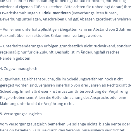
Sie sich in Ihrer Lebensplanung unbedingt darauf einrichten, mittelfristig
wieder auf eigenen Füßen zu stehen. Bitte achten Sie unbedingt darauf, Ihre
Erwerbsbemühungen zu
dokumentieren
(Bewerbungslisten führen,
Bewerbungsunterlagen, Anschreiben und ggf. Absagen geordnet verwahren
– Von einem unterhaltspflichtigen Ehegatten kann im Abstand von 2 Jahre
Auskunft über sein aktuelles Einkommen verlangt werden.
– Unterhaltsänderungen erfolgen grundsätzlich nicht rückwirkend, sonder
regelmäßig nur für die Zukunft. Deshalb ist im Änderungsfall rasches
Handeln geboten.
4. Zugewinnausgleich
Zugewinnausgleichsansprüche, die im Scheidungsverfahren noch nicht
geregelt worden sind, verjähren innerhalb von drei Jahren ab Rechtskraft d
Scheidung. Innerhalb dieser Frist muss zur Unterbrechung der Verjährung
Klage erhoben sein. Allein die Geltendmachung des Anspruchs oder eine
Mahnung unterbricht die Verjährung nicht.
5. Versorgungsausgleich
Vom Versorgungsausgleich bemerken Sie solange nichts, bis Sie Rente oder
Pension beziehen. Falls Sie durch den Versorgungsausgleich verpflichtet