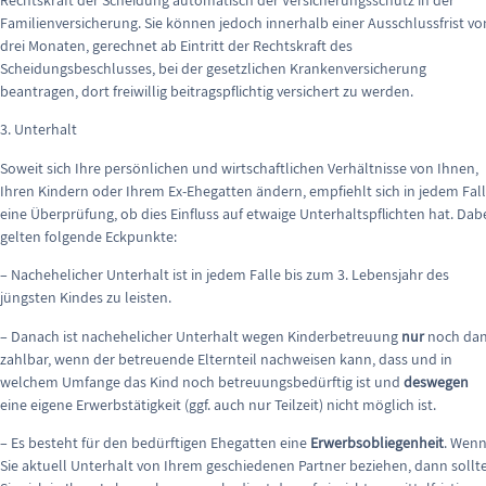
Rechtskraft der Scheidung automatisch der Versicherungsschutz in der
Familienversicherung. Sie können jedoch innerhalb einer Ausschlussfrist vo
drei Monaten, gerechnet ab Eintritt der Rechtskraft des
Scheidungsbeschlusses, bei der gesetzlichen Krankenversicherung
beantragen, dort freiwillig beitragspflichtig versichert zu werden.
3. Unterhalt
Soweit sich Ihre persönlichen und wirtschaftlichen Verhältnisse von Ihnen,
Ihren Kindern oder Ihrem Ex-Ehegatten ändern, empfiehlt sich in jedem Fal
eine Überprüfung, ob dies Einfluss auf etwaige Unterhaltspflichten hat. Dab
gelten folgende Eckpunkte:
– Nachehelicher Unterhalt ist in jedem Falle bis zum 3. Lebensjahr des
jüngsten Kindes zu leisten.
– Danach ist nachehelicher Unterhalt wegen Kinderbetreuung
nur
noch da
zahlbar, wenn der betreuende Elternteil nachweisen kann, dass und in
welchem Umfange das Kind noch betreuungsbedürftig ist und
deswegen
eine eigene Erwerbstätigkeit (ggf. auch nur Teilzeit) nicht möglich ist.
– Es besteht für den bedürftigen Ehegatten eine
Erwerbsobliegenheit
. Wen
Sie aktuell Unterhalt von Ihrem geschiedenen Partner beziehen, dann sollt