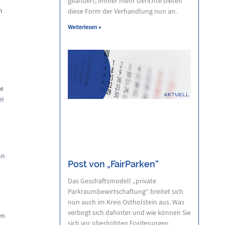
geändert; immer mehr Gerichte bieten
n
diese Form der Verhandlung nun an.
Weiterlesen »
le
ei
nn
Post von „FairParken“
Das Geschäftsmodell „private
Parkraumbewirtschaftung“ breitet sich
nun auch im Kreis Ostholstein aus. Was
n
verbirgt sich dahinter und wie können Sie
en
sich vor überhöhten Forderungen